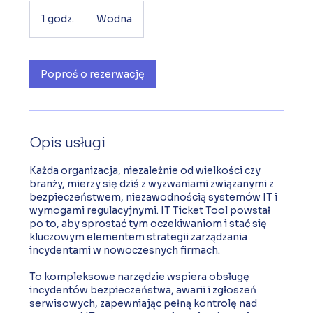
1 godz.
1
Wodna
g
o
d
z
Poproś o rezerwację
Opis usługi
Każda organizacja, niezależnie od wielkości czy
branży, mierzy się dziś z wyzwaniami związanymi z
bezpieczeństwem, niezawodnością systemów IT i
wymogami regulacyjnymi. IT Ticket Tool powstał
po to, aby sprostać tym oczekiwaniom i stać się
kluczowym elementem strategii zarządzania
incydentami w nowoczesnych firmach.
To kompleksowe narzędzie wspiera obsługę
incydentów bezpieczeństwa, awarii i zgłoszeń
serwisowych, zapewniając pełną kontrolę nad