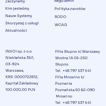
Regulamin
Zaczynamy
Kim jesteśmy
Polityka zwrotów
Nasze Systemy
RODO
Skorzystaj z usługi
WCAG
Aktualności
INVOI sp. z o.o.
Filia Słupno k/ Warszawy
Niekłańska 35/1,
Wodna 1A 05-250
03-924
Słupno
Warszawa,
Tel. +48 797 537 541
KRS: 0000722812,
Filia Mrowino k/
Kapitał Zakładowy
Poznania
100.000,00 PLN
Poznańska 50 62-090
Mrowino
Tel. +48 797 537 541