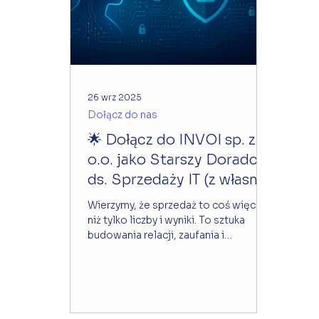
26 wrz 2025
Dołącz do nas
🌟 Dołącz do INVOI sp. z
o.o. jako Starszy Doradca
ds. Sprzedaży IT (z własną
bazą klientów)! 🌟
Wierzymy, że sprzedaż to coś więcej
niż tylko liczby i wyniki. To sztuka
budowania relacji, zaufania i
tworzenia rozwiązań, które realnie...