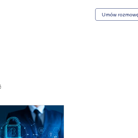
Umów rozmow
ć