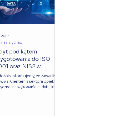
i 2025
 nas słychać
dyt pod kątem
zygotowania do ISO
001 oraz NIS2 w
acówkach medycznych.
dością informujemy, że zawarliśmy
ę z Klientem z sektora opieki
cznej na wykonanie audytu, który
i przygotowanie...