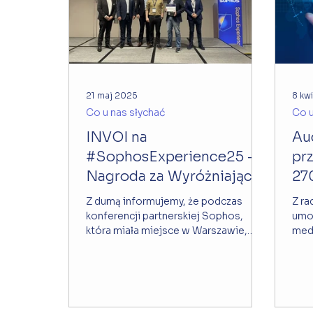
21 maj 2025
8 kw
Co u nas słychać
Co u
INVOI na
Au
#SophosExperience25 –
pr
Nagroda za Wyróżniające
27
Partnerstwo!
pl
Z dumą informujemy, że podczas
Z ra
konferencji partnerskiej Sophos,
umow
która miała miejsce w Warszawie,
medy
INVOI otrzymało tytuł
ocen
„Wyróżniającego...